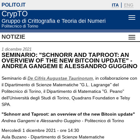
POLITO.IT
ITA
ENG
CrypTO
Apri
Gruppo di Crittografia e Teoria dei Numeri
me
Politecnico di Torino
di
NOTIZIE
nav
Apri
men
1 dicembre 2021
di
SEMINARIO: "SCHNORR AND TAPROOT: AN
nav
OVERVIEW OF THE NEW BITCOIN UPDATE" -
ANDREA GANGEMI E ALESSANDRO GUGGINO
Seminario di
De Cifris Augustae Taurinorum
, in collaborazione con
il Dipartimento di Scienze Matematiche "G.L. Lagrange" del
Politecnico di Torino, il Dipartimento di Matematica "G. Peano"
dell'Università degli Studi di Torino, Quadrans Foundation e Telsy
SPA.
"Schnorr and Taproot: an overview of the new Bitcoin update"
Andrea Gangemi
e
Alessandro Guggino
- Politecnico di Torino
Mercoledì 1 dicembre 2021 - ore 14:30
Aula Buzano - Dipartimento di Scienze Matematiche