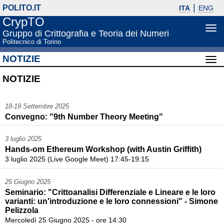
POLITO.IT
ITA
ENG
CrypTO
Apri
Gruppo di Crittografia e Teoria dei Numeri
me
Politecnico di Torino
di
NOTIZIE
nav
Apri
men
NOTIZIE
di
nav
18-19 Settembre 2025
Convegno: "9th Number Theory Meeting"
3 luglio 2025
Hands-om Ethereum Workshop (with Austin Griffith)
3 luglio 2025 (Live Google Meet) 17:45-19:15
25 Giugno 2025
Seminario: "Crittoanalisi Differenziale e Lineare e le loro
varianti: un'introduzione e le loro connessioni" - Simone
Pelizzola
Mercoledì 25 Giugno 2025 - ore 14:30